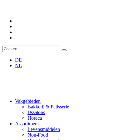
DE
NL
Vakgebieden
Bakkerij & Patisserie
IJssalons
Horeca
Assortiment
Levensmiddelen
Non-Food