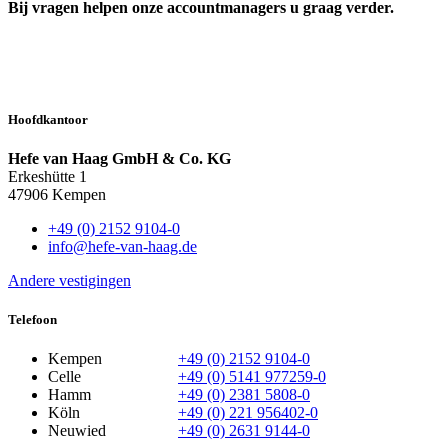
Bij vragen helpen onze accountmanagers u graag verder.
Hoofdkantoor
Hefe van Haag GmbH & Co. KG
Erkeshütte 1
47906 Kempen
+49 (0) 2152 9104-0
info@hefe-van-haag.de
Andere vestigingen
Telefoon
Kempen
+49 (0) 2152 9104-0
Celle
+49 (0) 5141 977259-0
Hamm
+49 (0) 2381 5808-0
Köln
+49 (0) 221 956402-0
Neuwied
+49 (0) 2631 9144-0