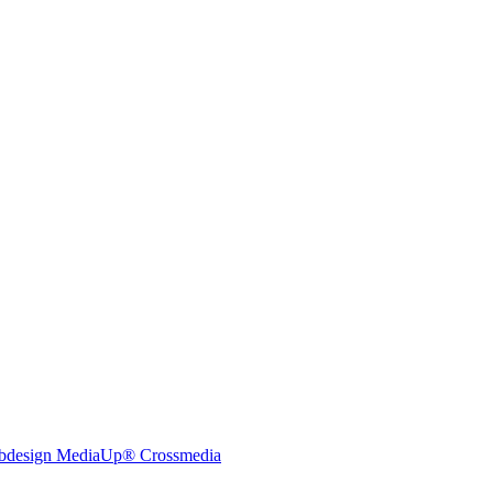
bdesign MediaUp® Crossmedia