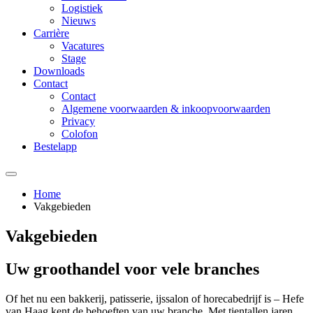
Logistiek
Nieuws
Carrière
Vacatures
Stage
Downloads
Contact
Contact
Algemene voorwaarden & inkoopvoorwaarden
Privacy
Colofon
Bestelapp
Home
Vakgebieden
Vakgebieden
Uw groothandel voor vele branches
Of het nu een bakkerij, patisserie, ijssalon of horecabedrijf is – Hefe
van Haag kent de behoeften van uw branche. Met tientallen jaren