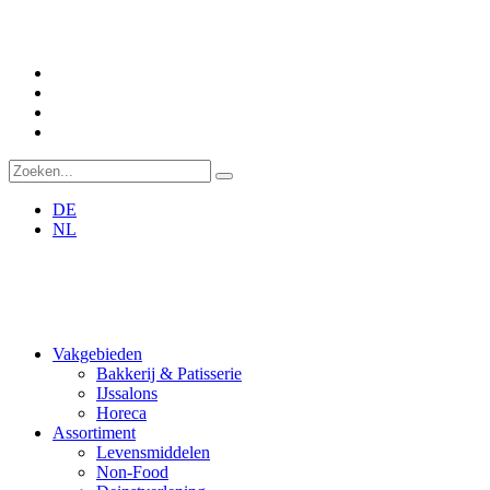
DE
NL
Vakgebieden
Bakkerij & Patisserie
IJssalons
Horeca
Assortiment
Levensmiddelen
Non-Food