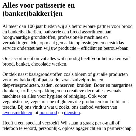
Alles voor patisserie en
(banket)bakkerijen
Al meer dan 100 jaar bieden wij als betrouwbare partner voor brood
en banketbakkerijen, patisserie een breed assortiment aan
hoogwaardige grondstoffen, professionele machines en
verpakkingen. Met op maat gemaakte oplossingen en eersteklas
service ondersteunen wij uw productie – efficiënt en betrouwbaar.
Ons assortiment omvat alles wat u nodig heeft voor het maken van
brood, banket, chocolade werken.
Ontdek naast basisgrondstoffen zoals bloem of gist alle producten
voor uw bakkerij of patisserie, zoals zuivelproducten,
diepvriesproducten, zaden, conserven, kruiden, Boter en margarines,
dranken, koffie, verpakkingen en creatieve decoraties, evenals
machines en alles voor hygiëne of reiniging. Ook voor
veganistische, vegetarische of glutenvrije producten kunt u bij ons
terecht. Bij ons vindt u wat u zoekt, ons aanbod varieert van
levensmiddelen
tot
non-food
en
diensten
.
Heeft u een speciaal verzoek? Wij staan u graag per e-mail of
telefoon te woord, persoonlijk, oplossingsgericht en in partnerschap.