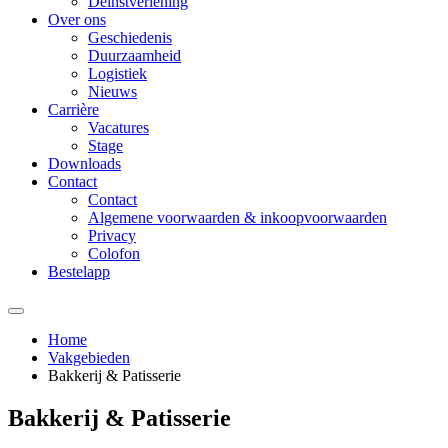
Deinstverlening
Over ons
Geschiedenis
Duurzaamheid
Logistiek
Nieuws
Carrière
Vacatures
Stage
Downloads
Contact
Contact
Algemene voorwaarden & inkoopvoorwaarden
Privacy
Colofon
Bestelapp
Home
Vakgebieden
Bakkerij & Patisserie
Bakkerij & Patisserie